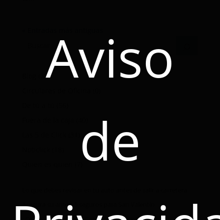
Aviso
« Entradas más antiguas
Blog
(28)
Circulares de Oficina
(0)
De tú a tú
(56)
de
Fuera de la caja
(40)
Las 5 de Click
(31)
Noticlick
(18)
Quien es quien
(7)
Lo que debes revisar en tu auto antes de salir a carretera
Asegura su amor: 5 seguros para San Valentín
¿Cómo ganarme una Convención Click Seguros?