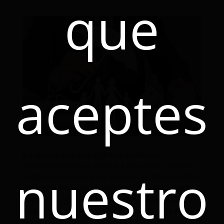
que
aceptes
5 seguros que sí o sí debes contratar:
Tiempo estimado de lectura: 2 minutosLos seguros
nuestro
pueden parecer un gasto extra sin un objetivo claro,
pero en realidad estar preparado puede marcar la
diferencia, y el seguro es la forma más adecuada de
estar preparado frente a emergencias. Este artículo
te...