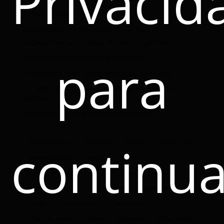
Privacid
5 razones para ser agente Click
Guía de pagos que debes realizar este 2026
Sarampión en niños: señales de alerta y qué hacer
para
¿Por qué ver el Kick Off de Click Seguros?
5 errores que como agente de seguros debes evitar
¿Tu seguro de hogar cubre accidentes en reuniones
familiares?
Cuidado de mascotas en fiestas decembrinas
continua
#CuidandoDeTi
Accidentes
Agente
Agente Click
Agente de seguro
Agente de seguros
Agentes de Seguros
auto
Autos
beneficios
Burnout
carro
Click Seguros
colaboradores
consejos
convenciones
corporativo
Cáncer de mama
Dinero
Economía
Enfermedad