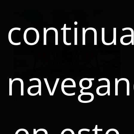
continua
navega
Consejos para viajar seguro en Semana Santa
Tiempo estimado de lectura: 2 minutosLa Semana
Santa es una de las temporadas más esperadas del
año. Miles de personas aprovechan estos días para
en este
desconectarse de la rutina, reunirse con la familia o
explorar nuevos destinos. Ya sea que viajes a la
playa, a un pueblo...