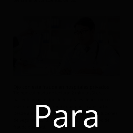
plenamente conscientes de los...
Ojo con este fraude en hospitales privados
Tiempo estimado de lectura: 2 minutosSi eres
Para
paciente en este tipo de hospitales debes conocer
este nuevo tipo de fraude que podría afectarte.
Desde abril, la Asociación Mexicana de Instituciones
de Seguros (AMIS) alertó sobre un nuevo tipo de
fraude que está...