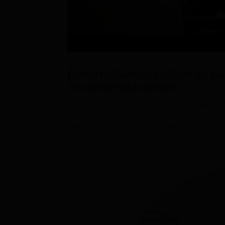
Desmotivación laboral: ca
recomendaciones
Tiempo estimado de lectura: 2 minutosGenera
casa, sin contar las horas en las que duermen
tomar en cuenta a la hora de verificar como...