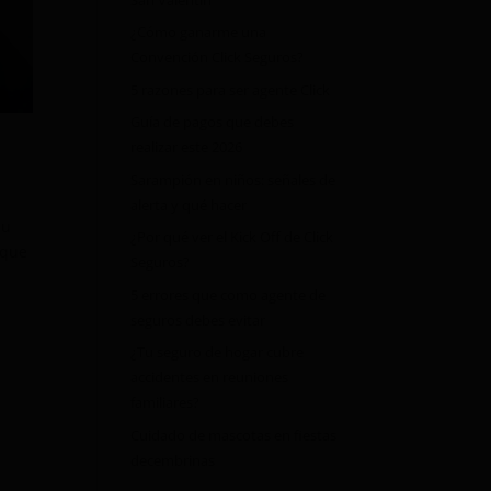
¿Cómo ganarme una
Convención Click Seguros?
5 razones para ser agente Click
Guía de pagos que debes
realizar este 2026
Sarampión en niños: señales de
alerta y qué hacer
su
¿Por qué ver el Kick Off de Click
 que
Seguros?
5 errores que como agente de
seguros debes evitar
¿Tu seguro de hogar cubre
accidentes en reuniones
familiares?
Cuidado de mascotas en fiestas
decembrinas