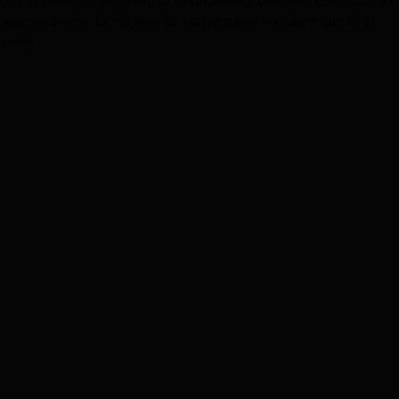
lgún momento te has sentido desmotivado, cansado, estresado, y 
 este síndrome. La mayoría de las personas no saben que es el
rees....