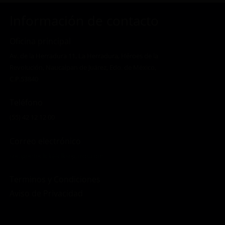
Información de contacto
Oficina principal
Av. de la Herradura 11, La Herradura, Héroes de la
Revolución, Naucalpan de Juárez, Edo. de México,
C.P.53840
Teléfono
(55) 42 12 12 00
Correo electrónico
seragenteclick@clkseguros.com
Terminos y Condiciones
Aviso de Privacidad