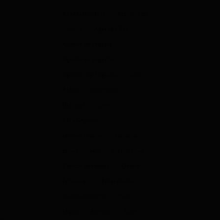
#CuidandoDeTi
Accidentes
Agente
Agente Click
Agente de seguro
Agente de seguros
Agentes de Seguros
auto
Autos
beneficios
Burnout
carro
Click Seguros
colaboradores
consejos
convenciones
corporativo
Cáncer de mama
Dinero
Economía
Enfermedad
Gastos medicos
HDI
hogar
Jovenes
Líder