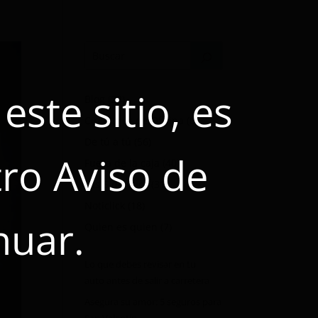
ste sitio, es
Blog
(28)
Circulares de Oficina
(0)
De tú a tú
(56)
ro Aviso de
Fuera de la caja
(40)
Las 5 de Click
(31)
Noticlick
(18)
nuar.
Quien es quien
(7)
Lo que debes revisar en tu
auto antes de salir a carretera
Asegura su amor: 5 seguros para
San Valentín