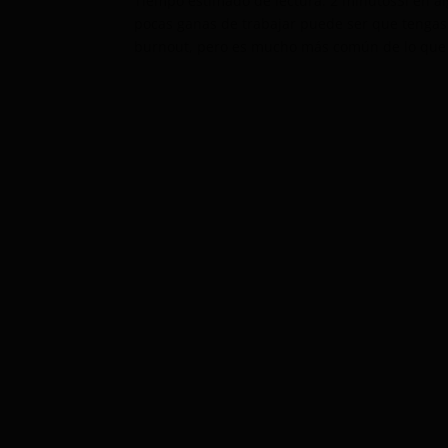
Tiempo estimado de lectura: 2 minutosSi en a
pocas ganas de trabajar puede ser que tengas
burnout, pero es mucho más común de lo que c