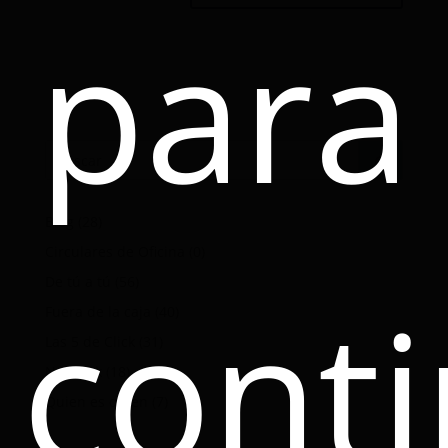
para
Blog
(28)
Circulares de Oficina
(0)
De tú a tú
(56)
conti
Fuera de la caja
(40)
Las 5 de Click
(31)
Noticlick
(18)
Quien es quien
(7)