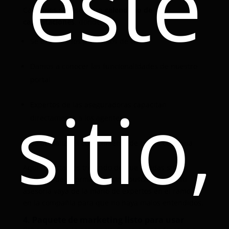
este
Cada mes se diseña un
calendario de
capacitaciones
, donde:
Se explican los productos de casa
Damos a conocer las funcionalidades de nuestro
portal
sitio,
Expertos de las aseguradoras capacitan
directamente a los agentes
Se actualiza el conocimiento de forma continua
Aquí no estamos tratando de que vendas sin un
respaldo de información, sino buscamos que tu
asesoría vaya de la mano de expertos en el ramo y
en la compañía para que no haya malos entendidos.
4. Paquete de marketing listo para usar