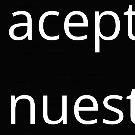
acep
Franquicias
Integración con Clicky (asistente virtual):
tenemos a nuestro amigo Clicky que cmabia su
personalidad y su vestuario de acuerdo con la
temática, ya tenemos desde el Clicky Iron Man
hasta el Clicky de La Parka
Además de tus comisiones habituales, estas
nues
campañas te permiten
acceder a recompensas
adicionales
y mantener un enfoque claro en tus
metas.
Ser
agente Click Seguros
significa contar con:
Tecnología que te facilita el trabajo
Una oferta amplia y competitiva