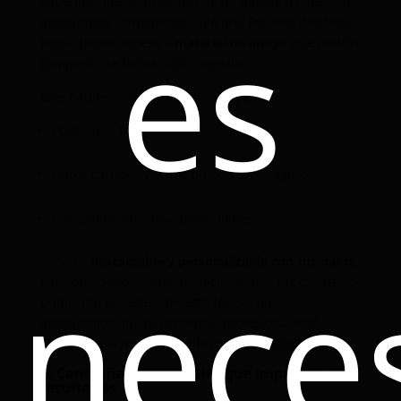
Sabemos que la presencia de un agente frente a sus
es
asegurados y prospectos vale oro. Por eso, desde tu
portal tienes acceso a
material de apoyo
que podrás
compartir de forma fácil y sencilla.
Este paquete de marketing incluye:
Posts para fechas festivas
Datos curiosos y datos duros sobre seguros
Contenido educativo para clientes
Todo es
descargable y personalizable con tus datos
,
nece
para que puedas enviarlo fácilmente a tus clientes o
publicarlo en redes. De esta forma, nos
aseguramos que tu presencia profesional esté
alineada a la misión y estilo gráfico de Click Seguros.
5. Campañas comerciales que impulsan tus
resultados