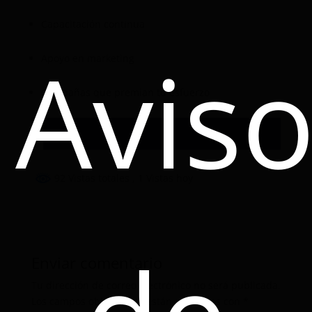
Capacitación continua
Avis
Apoyo en marketing
Campañas que premian tu esfuerzo
¿Te interesan nuestros beneficios? Únete a la familia y
empieza a ganar hoy.
92 Vistas totales
, 1 Vistas hoy
Enviar comentario
Tu dirección de correo electrónico no será publicada.
Los campos obligatorios están marcados con
*