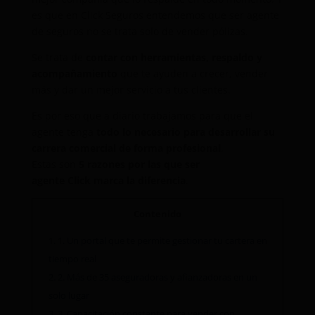
es que en Click Seguros entendemos que ser agente
de seguros no se trata solo de vender pólizas.
Se trata de
contar con herramientas, respaldo y
acompañamiento
que te ayuden a crecer, vender
más y dar un mejor servicio a tus clientes.
Es por eso que a diario trabajamos para que el
agente tenga
todo lo necesario para desarrollar su
carrera comercial de forma profesional
.
Estas son
5 razones por las que ser
agente Click marca la diferencia
.
Contenido
1.
1. Un portal que te permite gestionar tu cartera en
tiempo real
2.
2. Más de 35 aseguradoras y afianzadoras en un
solo lugar
3.
3. Capacitación constante para vender con