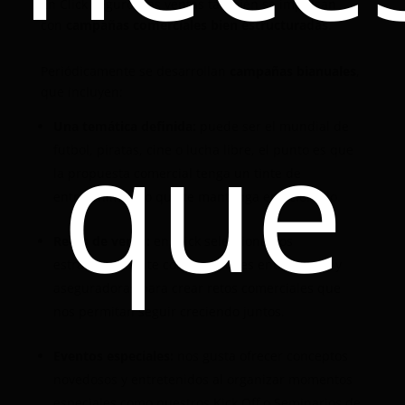
En Click Seguros las ventas también se impulsan
con
campañas comerciales bien estructuradas
.
Periódicamente se desarrollan
campañas bianuales
,
que incluyen:
que
Una temática definida:
puede ser el mundial de
futbol, piratas, cine o lucha libre, el punto es que
la propuesta comercial tenga un tinte de
entretenimiento que te mantenga emocionado.
Retos de venta:
en Click seleccionamos
estratégicamente combinaciones entre ramos y
aseguradoras para crear retos comerciales que
nos permitan seguir creciendo juntos.
Eventos especiales:
nos gusta ofrecer conceptos
novedosos y entretenidos al organizar momentos
especiales como nuestros Kick Off o Seminarios de