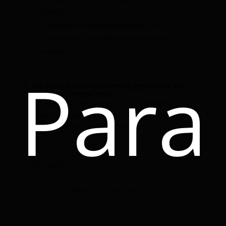
seguridad
4.
4. Paquete de marketing listo para usar
5.
5. Campañas comerciales que impulsan tus
resultados
Para
1. Un portal que te permite gestionar tu
cartera en tiempo real
Como agente Click cuentas con un
portal de
agente
que te permite administrar tu cartera de
clientes de manera ágil y en tiempo real.
Desde un solo lugar puedes:
Dar seguimiento a cotizaciones
Consultar pólizas y renovaciones
Tener control de tu producción