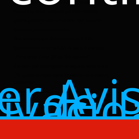
Lo que debes revisar en tu auto antes de salir a carretera
Asegura su amor: 5 seguros para San Valentín
¿Cómo ganarme una Convención Click Seguros?
5 razones para ser agente Click
Guía de pagos que debes realizar este 2026
Sarampión en niños: señales de alerta y qué hacer
¿Por qué ver el Kick Off de Click Seguros?
er Avi
5 errores que como agente de seguros debes evitar
de
¿Tu seguro de hogar cubre accidentes en reuniones
rivacid
familiares?
Cuidado de mascotas en fiestas decembrinas
#CuidandoDeTi
Accidentes
Agente
Agente Click
Agente de seguro
Agente de seguros
Agentes de Seguros
auto
Autos
beneficios
Burnout
carro
Click Seguros
colaboradores