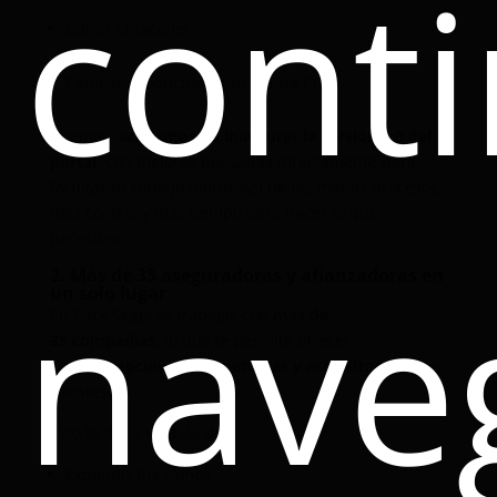
cont
Ganar Clickcoins
Canjear productos en tu tienda Click
Además,
acabamos de inaugurar la versión 4.0 del
portal
, con mejoras pensadas directamente para
facilitar tu trabajo diario. Así tienes menos procesos,
más control y más tiempo para hacer lo que
necesites.
nave
2. Más de 35 aseguradoras y afianzadoras en
un solo lugar
En Click Seguros trabajas con
más de
35 compañías,
lo que te permite ofrecer
siempre
opciones competitivas y actualizadas
a tus
clientes.
Esto te da la ventaja de:
Expandir tus ramos