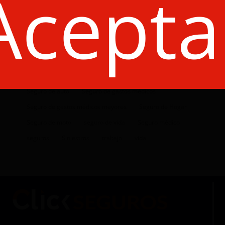
Acepta
consejos
convenciones
corporativo
Cáncer de mama
Dinero
Economía
Enfermedad
Gastos medicos
HDI
hogar
Jovenes
Líder
peliculas
premios
Prima
póliza
responsabilidad civil
robo
salud
Seguro
Seguro de auto
Seguro de gastos médicos
Seguro de gastos médicos mayores
Seguro de Hogar
Seguro de moto
seguro de vida
Seguro médico
seguros
Siniestros
trabajo
vida