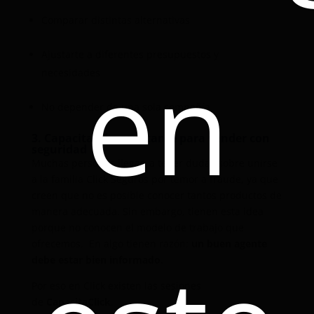
Comparar distintas alternativas
en
Ajustarte a diferentes presupuestos y
necesidades
No depender de una sola compañía
3. Capacitación constante para vender con
seguridad
Muchas personas llegan a tener dudas sobre unirse
a la familia Click Seguros por temor a fraude, ya que
creen que no es posible conocer tantos productos de
manera adecuada. Sin embargo, tienen esta idea
porque no conocen el modelo de trabajo que
ofrecemos. En algo tienen razón:
un buen agente
debe estar bien informado
.
Por eso en Click existen las sesiones
de
CapacitaClick
.