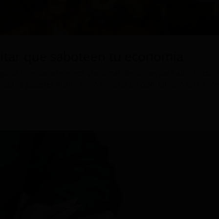
itar que saboteen tu economía
argo de la semana tenemos que tomar decisiones para administrar 
algunos placeres diarios como comprar un café, fumar o salir a co