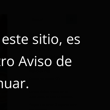
ste sitio, es
Blog
(28)
Circulares de Oficina
(0)
De tú a tú
(56)
ro Aviso de
Fuera de la caja
(40)
Las 5 de Click
(31)
Noticlick
(18)
nuar.
Quien es quien
(7)
Lo que debes revisar en tu
auto antes de salir a carretera
Asegura su amor: 5 seguros para
San Valentín