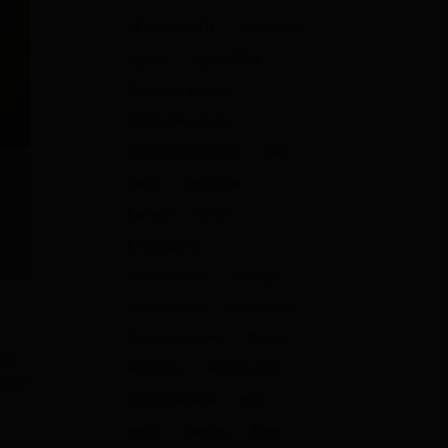
#CuidandoDeTi
Accidentes
Agente
Agente Click
Agente de seguro
Agente de seguros
Agentes de Seguros
auto
Autos
beneficios
Burnout
carro
Click Seguros
colaboradores
consejos
convenciones
corporativo
Cáncer de mama
Dinero
ndo
Economía
Enfermedad
entre
Gastos medicos
HDI
hogar
Jovenes
Líder