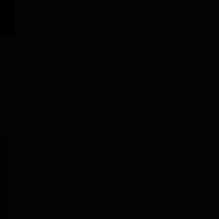
¿Cómo ganarme una
Convención Click Seguros?
5 razones para ser agente Click
Guía de pagos que debes
realizar este 2026
el
Sarampión en niños: señales de
mer
alerta y qué hacer
¿Por qué ver el Kick Off de Click
Seguros?
5 errores que como agente de
seguros debes evitar
¿Tu seguro de hogar cubre
accidentes en reuniones
familiares?
Cuidado de mascotas en fiestas
decembrinas