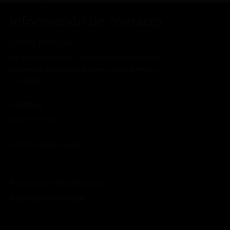
Información de contacto
Oficina principal
Av. de la Herradura 11, La Herradura, Héroes de la
Revolución, Naucalpan de Juárez, Edo. de México,
C.P.53840
Teléfono
(55) 42 12 12 00
Correo electrónico
seragenteclick@clkseguros.com
Terminos y Condiciones
Aviso de Privacidad