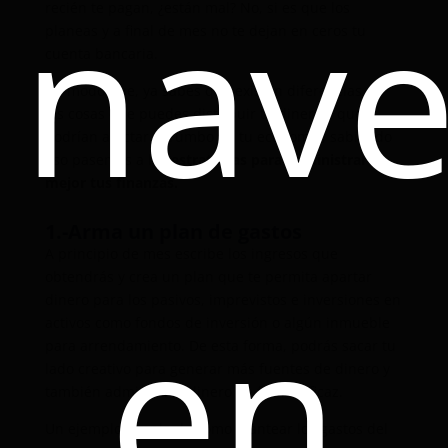
nav
recién te pagan, ¿están mal? No, si es que los
planeas y a final de mes no te dejan en ceros tu
cuenta bancaria.
De modo que, ya sabes que existen diferencias en
las cosas que puedes distribuir tu dinero y que
podrían afectar el rumbo de tu economía, sabiendo
eso pasemos a las
estrategias para administrar
mejor tus finanzas.
1.-Arma un plan de gastos
A principio de mes escribe los ingresos que
obtendrás y crea un plan que te permita apartar
en
dinero para los pasivos, imprevistos e inversiones en
activos como fondos de inversión o algún inmueble
para arrendamiento
. De esta forma
, podrás sacar tu
lado creativo para generar más fuentes de dinero y
también administrar dinero de forma eficaz.
Un ejemplo simple de como plantear los gastos del