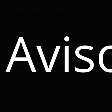
saber cuándo y en qué gastar.
3.-No amplíes tus gastos
Cuando recibimos más dinero por algún bono o
Avis
aumento de salario inmediatamente pensamos que
los gastos deben ampliarse, pero no es
recomendable porque si antes cubrías tus
necesidades con menor cantidad, podrías destinar el
nuevo sobrante a ahorros o a tu retiro
. Organizar tu
dinero significa encontrar el equilibrio entre gastar y
ahorrar.
4.-Cambia tu mentalidad
Busca generar diferentes fuentes de dinero aunque
ya tengas algún trabajo fijo, esto agrandará tus
ganancias
. La ventaja de los negocios
independientes es que te ayudarán a cubrir gastos
del seguro, vacaciones o algún suceso
extraordinario. Administrar bien el dinero implica
esta capacidad de diversificar
.