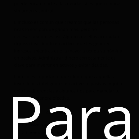
puede encaminarte a las deudas si es que compras
sin orden y control.
E incluso es común que creamos que las personas
ricas lo son porque ganan más, pero no
necesariamente es así. Algunos de ellos acumulan
riqueza invirtiendo en activos que les generen
ingresos, mientras que la mayoría ocupa su nómina
en pasivos. Administrar dinero correctamente es
clave para invertir en activos y evitar deudas.
Por eso es importante que identifiques aquellas
Para
inversiones inteligentes en activos o pasivos. Aquí te
dejo las diferencias y algunos tips
para manejar tu
dinero de manera efectiva
.
Contenido
1.
¿Pasivo o activo?
2.
1.-Arma un plan de gastos