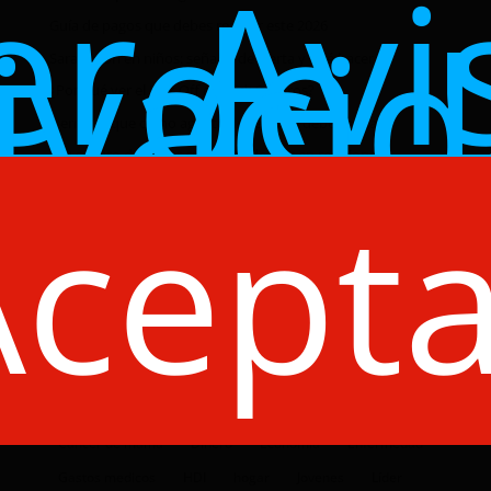
er Avi
de
ivaci
Guía de pagos que debes realizar este 2026
Sarampión en niños: señales de alerta y qué hacer
¿Por qué ver el Kick Off de Click Seguros?
5 errores que como agente de seguros debes evitar
¿Tu seguro de hogar cubre accidentes en reuniones
familiares?
Acepta
Cuidado de mascotas en fiestas decembrinas
#CuidandoDeTi
Accidentes
Agente
Agente Click
Agente de seguro
Agente de seguros
Agentes de Seguros
auto
Autos
beneficios
Burnout
carro
Click Seguros
colaboradores
consejos
convenciones
corporativo
Cáncer de mama
Dinero
Economía
Enfermedad
Gastos medicos
HDI
hogar
Jovenes
Líder