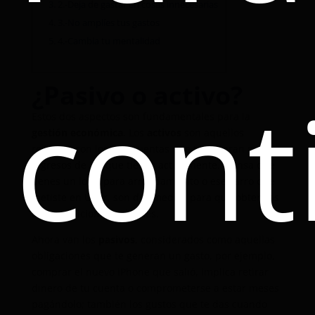
3.
2.-Deja de gastar en cosas innecesarias
4.
3.-No amplíes tus gastos
5.
4.-Cambia tu mentalidad
cont
¿Pasivo o activo?
Estos dos aspectos son fundamentales para la
gestión económica
. Los
activos
son aquellos
recursos con los que cuentas que te generan más
ingresos de los que tienes actualmente. Piensa que
tienes un local para arrendamiento o ese carro que
metiste en Uber, son dos medios para que obtengas
dinero adicional cada mes.
Ahora van los
pasivos
, considerados como aquellas
obligaciones que te generan un gasto, por ejemplo,
comprar el nuevo iPhone que salió, implica retirar
dinero de tu cuenta o comprometerse a estar meses
pagándolo; también los gustos que te das cuando