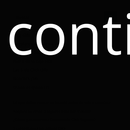
cont
Blog
(28)
Circulares de Oficina
(0)
De tú a tú
(56)
Fuera de la caja
(40)
Las 5 de Click
(31)
Noticlick
(18)
Quien es quien
(7)
Lo que debes revisar en tu auto antes de salir a carretera
Asegura su amor: 5 seguros para San Valentín
¿Cómo ganarme una Convención Click Seguros?
5 razones para ser agente Click