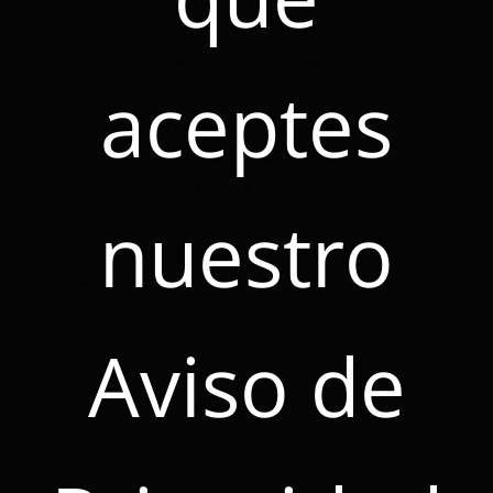
Asegura su amor: 5 seguros para San Valentín
¿Cómo ganarme una Convención Click Seguros?
aceptes
5 razones para ser agente Click
Guía de pagos que debes realizar este 2026
Sarampión en niños: señales de alerta y qué hacer
¿Por qué ver el Kick Off de Click Seguros?
nuestro
5 errores que como agente de seguros debes evitar
¿Tu seguro de hogar cubre accidentes en reuniones
familiares?
Cuidado de mascotas en fiestas decembrinas
Aviso de
#CuidandoDeTi
Accidentes
Agente
Agente Click
Agente de seguro
Agente de seguros
Agentes de Seguros
auto
Autos
beneficios
Burnout
carro
Click Seguros
colaboradores