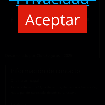
Siguenos en nuestras redes sociales:
Aceptar
Desarrollado por Click Seguros – 2025
Información de contacto
Oficina principal
Av. de la Herradura 11, La Herradura, Héroes de la Revolución,
Naucalpan de Juárez, Edo. de México, C.P.53840
Teléfono