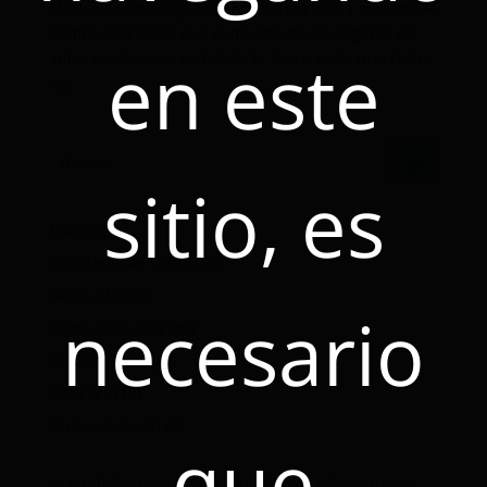
México, la tecnología se transforma más y más con el
tiempo, haciendo que el mundo de los seguros de
en este
autos cambie por completo la forma en la que cubre
los...
sitio, es
Blog
(28)
Circulares de Oficina
(0)
De tú a tú
(56)
necesario
Fuera de la caja
(40)
Las 5 de Click
(31)
Noticlick
(18)
Quien es quien
(7)
que
Lo que debes revisar en tu auto antes de salir a carretera