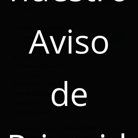
alguna situación anómala que le ocurra al asegurado
como alguna...
Aviso
« Entradas más antiguas
Blog
(28)
Circulares de Oficina
(0)
de
De tú a tú
(56)
Fuera de la caja
(40)
Las 5 de Click
(31)
Noticlick
(18)
Quien es quien
(7)
Lo que debes revisar en tu auto antes de salir a carretera
Asegura su amor: 5 seguros para San Valentín