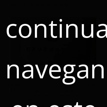
necesitan medidas especiales para...
continu
navega
El Capitán Furia: 15 años con Grupo Click
Tiempo estimado de lectura: 2 minutosReconocemos
la lealtad, compromiso y el arduo trabajo del Capitán
Furia durante más de 15 años en Grupo Click.
Conoce más sobre él en la siguiente entrevista. Sus
comienzos El Capitán Furia es un miembro
reconocido por su desempeño...