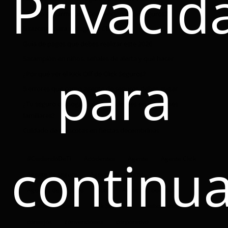
Privacid
¿Cómo ganarme una Convención Click Seguros?
5 razones para ser agente Click
Guía de pagos que debes realizar este 2026
Sarampión en niños: señales de alerta y qué hacer
para
¿Por qué ver el Kick Off de Click Seguros?
5 errores que como agente de seguros debes evitar
¿Tu seguro de hogar cubre accidentes en reuniones
familiares?
Cuidado de mascotas en fiestas decembrinas
continua
#CuidandoDeTi
Accidentes
Agente
Agente Click
Agente de seguro
Agente de seguros
Agentes de Seguros
auto
Autos
beneficios
Burnout
carro
Click Seguros
colaboradores
consejos
convenciones
corporativo