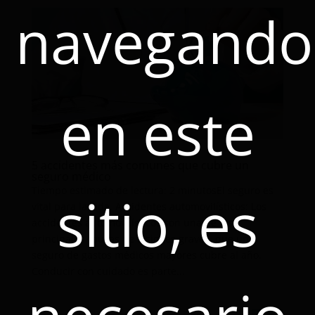
navegando
en este
5 accidentes más comunes que cubre un
seguro médico
Tiempo estimado de lectura: 2 minutosEl seguro es
sitio, es
vital para la vida. Accidentes automovilísticos: Los
accidentes automovilísticos son una de las
principales causas de lesiones graves, que un
seguro de gastos médicos mayores cubre al año.
Conducir con cuidado es parte...