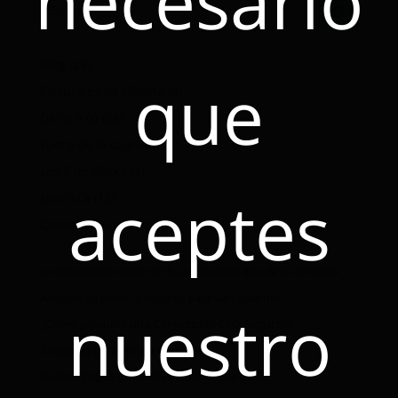
necesario
Blog
(28)
que
Circulares de Oficina
(0)
De tú a tú
(56)
Fuera de la caja
(40)
Las 5 de Click
(31)
aceptes
Noticlick
(18)
Quien es quien
(7)
Lo que debes revisar en tu auto antes de salir a carretera
Asegura su amor: 5 seguros para San Valentín
nuestro
¿Cómo ganarme una Convención Click Seguros?
5 razones para ser agente Click
Guía de pagos que debes realizar este 2026