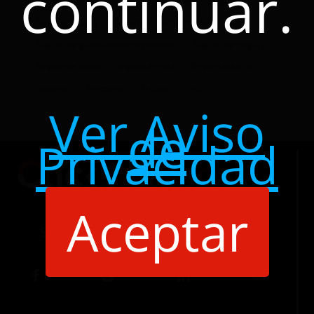
continuar.
responsabilidad civil
robo
salud
Seguro
Seguro de auto
Seguro de gastos médicos
Seguro de gastos médicos mayores
Seguro de Hogar
Seguro de moto
seguro de vida
Seguro médico
seguros
Siniestros
trabajo
vida
Ver Aviso
de
Privacidad
Aceptar
Siguenos en nuestras redes sociales: