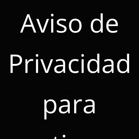
Sarampión en niños: señales de alerta y qué hacer
Aviso de
¿Por qué ver el Kick Off de Click Seguros?
5 errores que como agente de seguros debes evitar
¿Tu seguro de hogar cubre accidentes en reuniones
familiares?
Cuidado de mascotas en fiestas decembrinas
Privacidad
#CuidandoDeTi
Accidentes
Agente
Agente Click
Agente de seguro
Agente de seguros
Agentes de Seguros
auto
Autos
beneficios
para
Burnout
carro
Click Seguros
colaboradores
consejos
convenciones
corporativo
Cáncer de mama
Dinero
Economía
Enfermedad
Gastos medicos
HDI
hogar
Jovenes
Líder
peliculas
premios
Prima
póliza