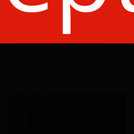
5 Tips para mejorar tu educación
financiera
6 septiembre, 2024
|
De tú a tú
,
Las 5 de Click
Hemos entendido que es necesario entender las
finanzas para tener una buena calidad de vida, esto
afecta a nuestra vida porque en algún momento
tenemos que tomar decisiones de nuestra economía. Al
tener una inteligencia financiera podemos entender
más de cómo...
leer más