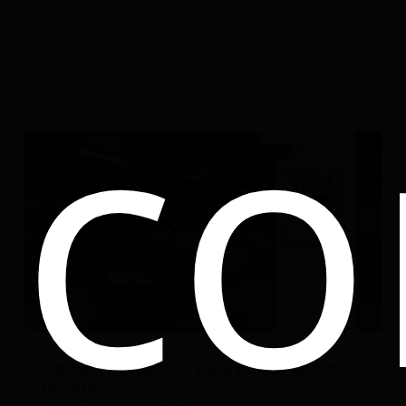
gastos médicos dentro de esa lista de lo esencial. Aquí
co
te...
leer más
Consejos prácticos para reducir el robo
de auto
23 julio, 2025
|
Las 5 de Click