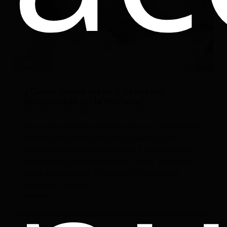
¿Cómo dormir mejor y despertar
descansado en la mañana?
14 octubre, 2024
|
De tú a tú
,
Las 5 de Click
Una buena noche de sueño es algo muy complicado de
conseguir hoy en día, pero no hay porque sufrir
buscando las soluciones para esto. Existen muchos
factores que pueden afectar en tu sueño, puede ser
desde estrés laboral, emocional, complicaciones
personales, y mucho...
leer más