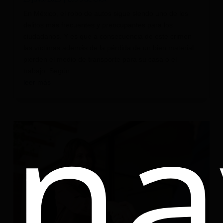
En México, el robo de autos sigue siendo uno de los
delitos más frecuentes y preocupantes para los
ciudadanos. Y es que a consecuencia de este crimen
las víctimas además de la pérdida de un bien material
pierden el medio de transporte para su casa o el
trabajo. Según...
na
leer más