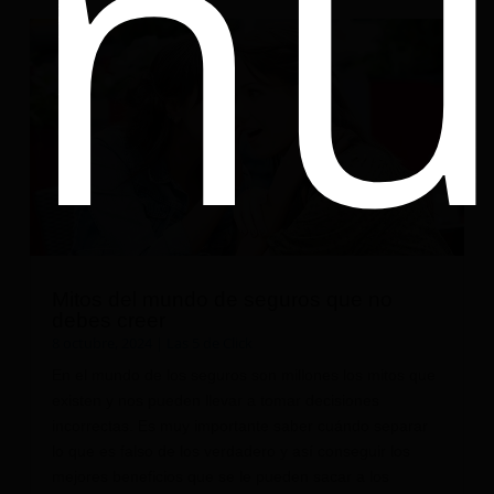
nu
Mitos del mundo de seguros que no
debes creer
8 octubre, 2024
|
Las 5 de Click
En el mundo de los seguros son millones los mitos que
existen y nos pueden llevar a tomar decisiones
incorrectas. Es muy importante saber cuándo separar
lo que es falso de los verdadero y así conseguir los
mejores beneficios que se le pueden sacar a los