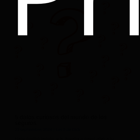
5 datos curiosos del mundo de los
seguros
23 septiembre, 2024
|
Las 5 de Click
Hace mucho tiempo si le llegaba a pasar algo a tu