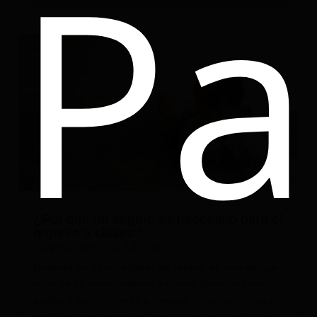
Pa
¿Por qué un seguro es necesario para el
regreso a clases?
22 agosto, 2025
|
Las 5 de Click
Después de las vacaciones de verano, es hora de que
miles de alumnos regresen a clases. Mientras tanto,
padres y madres corren a comprar útiles, uniformes y
mochilas, pero pocos incluyen un seguro escolar o de