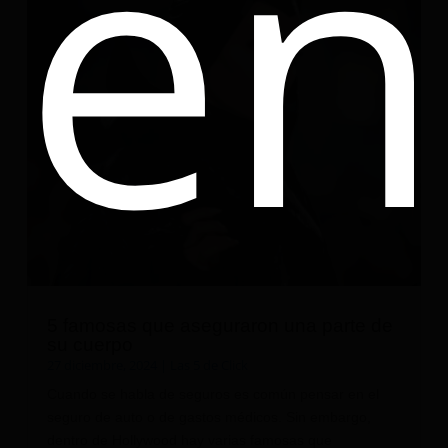
en
5 famosas que aseguraron una parte de
su cuerpo
27 diciembre, 2024
|
Las 5 de Click
Cuando se habla de seguros es común pensar en el
seguro de auto o de gastos médicos. Sin embargo,
dentro de Hollywood hay varias famosas que