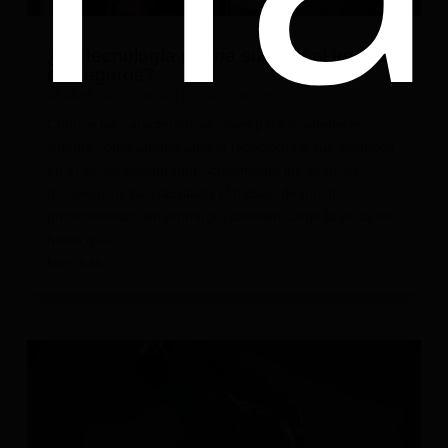
¿La tecnología podría sustituir al agente
de seguros?
28 abril, 2025
|
De tú a tú
,
Las 5 de Click
Conoce las características clave para mantenerte
vigente como agente ante la tecnología y sus alcances
en el sector asegurador Actualmente los avances
tecnológicos han facilitado el trabajo de muchos
profesionistas, sin embargo, también surge la duda de
hasta qué...
leer más