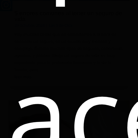
5 errores comunes al tener un seguro de
vida
29 octubre, 2024
|
Las 5 de Click
Hay muchas cosas que no entendemos a la hora de
ac
contratar un seguro, es un mundo muy extenso y
complejo. Existen muchos tipos de seguros, coberturas,
agentes, y pólizas. Elegir un seguro de vida es muy
importante para tu protección financiera y la de tu
familia, pero...
leer más