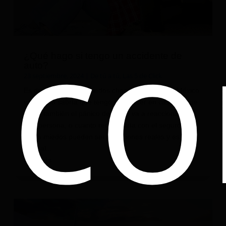
co
¿Qué hago si tengo un accidente de
auto?
23 septiembre, 2024
|
De tú a tú
,
Las 5 de Click
Es de mis mayores miedos chocar mi coche en México
ya que no sabría que tengo que hacer en caso de que
pase, también el pánico de cómo va a reaccionar la
otra persona, o cuanto recuperaría con el seguro.
Estos miedos pueden ser situaciones reales y es
normal...
leer más