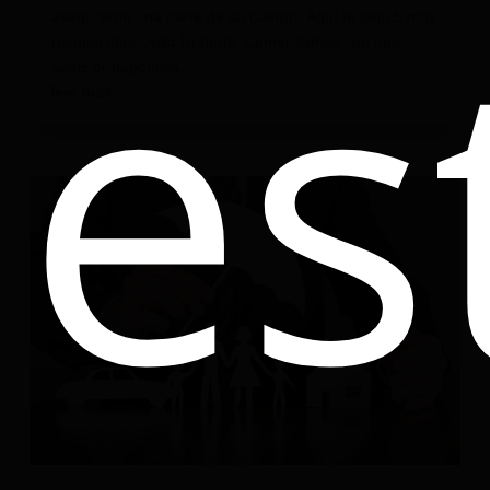
es
aseguraron una parte de su cuerpo. Aquí te dejo 5 muy
reconocidas: Julia Roberts Comenzamos con una
actriz protagonista...
leer más