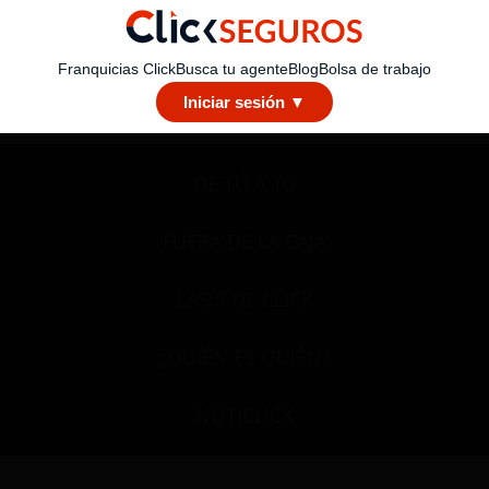
Franquicias Click
Busca tu agente
Blog
Bolsa de trabajo
Iniciar sesión ▼
DE TÚ A TÚ
FUERA DE LA CAJA
LAS 5 DE CLICK
¿QUIÉN ES QUIÉN?
NOTICLICK