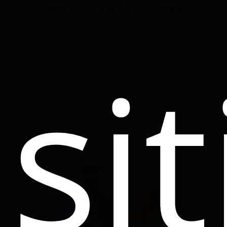
5 seguros que sí o sí debes contratar:
27 noviembre, 2024
|
Las 5 de Click
Los seguros pueden parecer un gasto extra sin un
sit
objetivo claro, pero en realidad estar preparado puede
marcar la diferencia, y el seguro es la forma más
adecuada de estar preparado frente a emergencias.
Este artículo te ayudará a conocer cuáles son los 5...
leer más