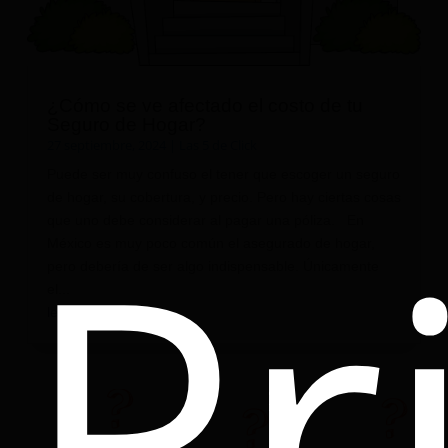
¿Cómo se ve afectado el costo de tu
Seguro de Hogar?
27 septiembre, 2024
|
Las 5 de Click
Puede ser muy confuso el tener que escoger un seguro
Pr
de hogar, su cobertura, y precio. Pero hay ciertas cosas
que uno debe considerar al pagar una póliza. En
México es muy poco común el asegurado de hogar,
pero debería de ser algo indispensable. Únicamente
el...
leer más