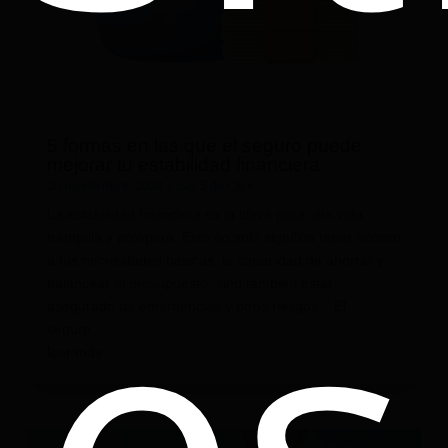
5 formas en las que el seguro puede
mejorar tu estabilidad financiera
20 noviembre, 2024
|
Las 5 de Click
es
La estabilidad financiera es la clave para una vida
tranquila y próspera. Esto no solo significa tener acceso
a tus necesidades básicas, la capacidad de ahorrar y
balancear el presupuesto, sino también estar
asegurado de emergencias y otros riesgos. El
seguro...
leer más