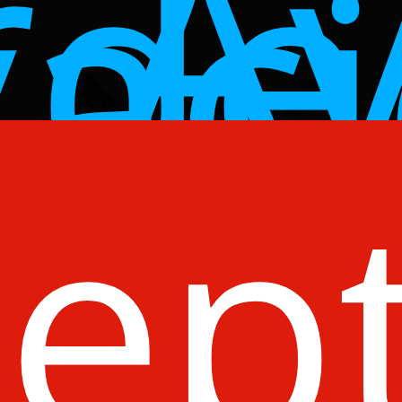
 A
de
vac
ep