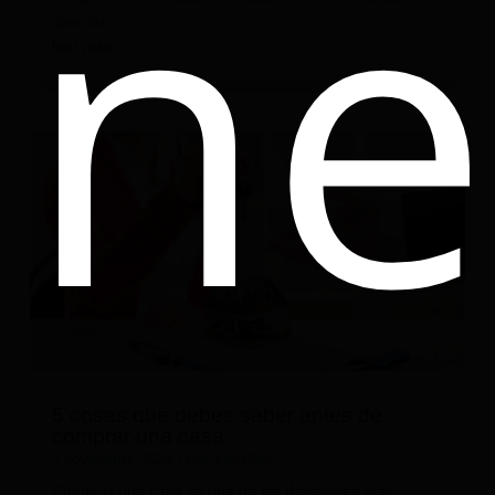
ne
caso de...
leer más
5 cosas que debes saber antes de
comprar una casa
7 noviembre, 2024
|
Las 5 de Click
Comprar una casa es una de las decisiones más