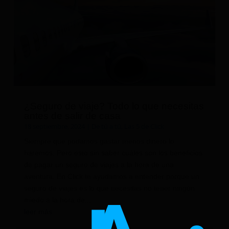
¿Seguro de viaje? Todo lo que necesitas
antes de salir de casa
18 septiembre, 2024
|
De tú a tú
,
Las 5 de Click
Siempre que podamos gastar menos dinero lo
haremos. Pero esto sin saber cuáles son los beneficios
de pagar un seguro de viajes a la hora de una
aventura. En Click te ayudamos a entender porque un
seguro de viajes es lo que necesitas no tener ningún
miedo a la hora de...
leer más