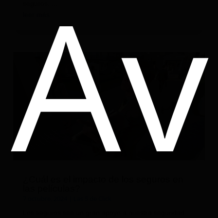
Av
seguros. ...
leer más
¿Cuál es el impacto de los seguros en
las películas?
7 octubre, 2024
|
Las 5 de Click
Los seguros son un gran apoyo a nuestra seguridad