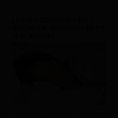
¿Cómo dormir mejor y
despertar descansado en
la mañana?
Tiempo estimado de lectura:
2
minutos