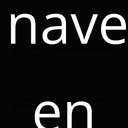
nav
decidir.
B. Si lo necesito, lo compro.
C. Lo compro, aunque no lo necesite tanto… ¡la oferta
lo amerita!
D. Me emociona el momento y compro sin pensarlo
mucho.
3. ¿Cuál es tu prioridad al comprar
en El Buen Fin?
A. Ahorrar lo más posible sin endeudarme.
B. Aprovechar meses sin intereses.
en
C. Comprar algo grande que he querido todo el año.
D. Comprar cosas que me hagan feliz (aunque no las
necesite).
4. ¿Cómo llevas el control de tus
gastos?
A. Tengo un presupuesto claro y no lo sobrepaso.
B. Trato de mantenerme dentro del límite, aunque a
veces me paso un poco.