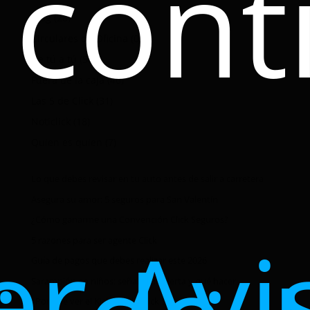
cont
Blog
(28)
Circulares de Oficina
(0)
De tú a tú
(56)
Fuera de la caja
(40)
Las 5 de Click
(31)
Noticlick
(18)
Quien es quien
(7)
Lo que debes revisar en tu auto antes de salir a carretera
Asegura su amor: 5 seguros para San Valentín
¿Cómo ganarme una Convención Click Seguros?
er Avi
5 razones para ser agente Click
Guía de pagos que debes realizar este 2026
Sarampión en niños: señales de alerta y qué hacer
¿Por qué ver el Kick Off de Click Seguros?