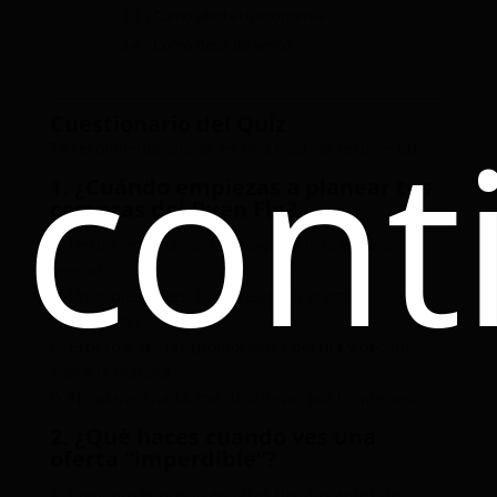
3.3.
¿Cómo afecta tu economía?
3.4.
¿Cómo dejar de serlo?
cont
Cuestionario del Quiz
Te recomiendo anotar en una hoja las respuestas
1. ¿Cuándo empiezas a planear tus
compras del Buen Fin?
A. Desde semanas antes, hago mi lista y reviso
precios.
B. Unos días antes, busco algunas ofertas
interesantes.
C. Espero a ver las promociones del día y decido
sobre la marcha.
D. No planeo nada, me dejo llevar por lo que veo.
2. ¿Qué haces cuando ves una
oferta “imperdible”?
A. Comparo el precio en otras tiendas antes de