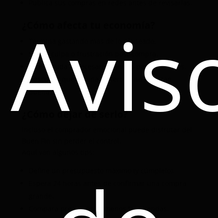
Publica sus compras en redes antes de revisarlas.
Avis
¿Cómo afecta tu economía?
Termina gastando más de lo planeado.
Siente culpa o frustración post-compra.
Se endeuda innecesariamente o paga intereses.
Descubre que algunas “ofertas” no eran tan
buenas.
¿Cómo dejar de serlo?
Incluso el comprador emocional puede disfrutar del
Buen Fin sin perder el control.
Aquí van algunos tips:
Define un presupuesto máximo (y cúmplelo).
Espera 24 horas antes de confirmar una compra
grande.
Compara precios en al menos tres tiendas.