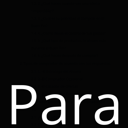
1.2.
2. ¿Qué haces cuando ves una oferta
“imperdible”?
1.3.
3. ¿Cuál es tu prioridad al comprar en El
Buen Fin?
1.4.
4. ¿Cómo llevas el control de tus gastos?
1.5.
5. ¿Qué tipo de productos te atraen más
durante el Buen Fin?
1.6.
6. ¿Qué haces después de comprar?
2.
Tipos de comprador de acuerdo con tus respuestas
Para
2.1.
1.- El Estratega del Ahorro
2.2.
2.-El Comprador Ocasional
2.3.
3.-El Cazador de Ofertas
2.4.
4.-El Comprador Emocional
3.
El Comprador Emocional (el peor comprador del
Buen Fin)
3.1.
¿Cómo actúa?
3.2.
Comportamientos típicos