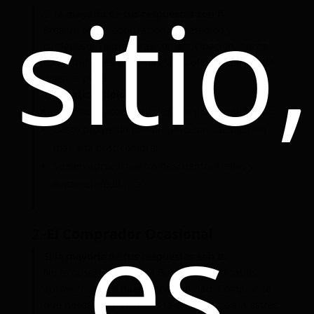
sitio,
Si l
a mayoría de tus respuestas son A.
Eres un comprador racional, metódico y
cuidadoso. Te preparas con anticipación, haces
comparaciones y evalúas si las ofertas realmente
valen la pena.
Estadísticas típicas:
40 % de los compradores con perfil planificador.
Gasto promedio menor, pero con satisfacción
más alta post-compra.
Suelen aprovechar los descuentos reales y
evitan endeudarse.
es
2.-
El Comprador Ocasional
Si la mayoría de tus respuestas son B.
No te obsesionas con el Buen Fin, pero sabes
aprovechar una buena oportunidad. Compras lo
que necesitas y disfrutas la experiencia sin estrés.