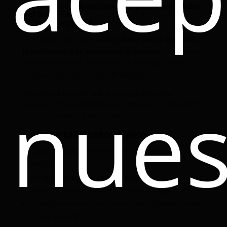
El Comprador Emocional (el peor comprador
del Buen Fin)
¿Cómo actúa?
Es el comprador que
se deja llevar por la emoción,
la publicidad o la presión del momento
. Compra sin
comparar precios, sin revisar su presupuesto y
muchas veces se arrepiente después.
nues
Su impulso lo hace caer en las trampas más
comunes: “descuentos falsos”, “meses sin intereses”
que no necesita, o productos que no usa.
Comportamientos típicos
Compra porque “se ve barato”, no porque lo
necesite.
No revisa precios antes del evento.
Usa la tarjeta de crédito sin plan de pago.
Se deja convencer por frases como
“últimas piezas”
o
“solo por hoy”
.