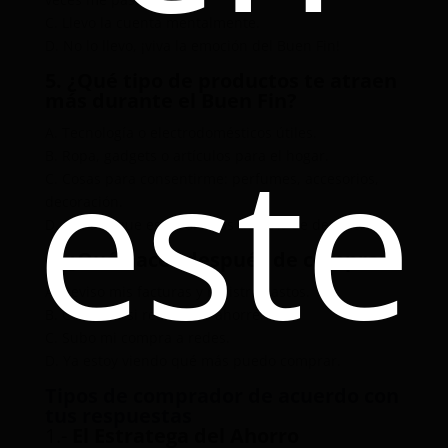
C. Llevo la cuenta mentalmente.
D. No lo llevo, ¡viva la emoción del Buen Fin!
5. ¿Qué tipo de productos te atraen
más durante el Buen Fin?
este
A. Tecnología o electrodomésticos útiles.
B. Ropa, gadgets o artículos para el hogar.
C. Cosas para consentirme: perfumes, accesorios,
decoración.
D. Todo lo que esté con más de 50% de descuento.
6. ¿Qué haces después de comprar?
A. Reviso mis facturas y registro gastos.
B. Comparo si realmente ahorré.
C. Subo mi compra a redes.
D. Ya estoy viendo qué más puedo comprar.
Tipos de comprador de acuerdo con
tus respuestas
1.-
El Estratega del Ahorro