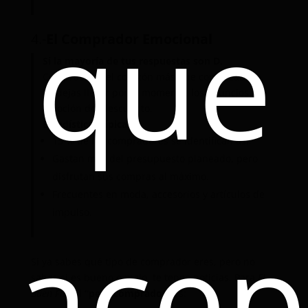
que
4.-
El Comprador Emocional
Si la mayoría de tus respuestas son D.
Compras con el corazón más que con la cabeza.
Te dejas llevar por el momento, los anuncios y la
emoción del descuento.
Estadísticas típicas:
15 % de los compradores se identifican así.
Gastan más del presupuesto planeado, pero
disfrutan sus compras al máximo.
Frecuentes en moda, accesorios y artículos de
impulso.
acep
Si ya sabes qué tipo de comprador eres, pero no
sabes si es bueno o malo, te tengo noticias. Para
El
Buen Fin
, el
“peor comprador”
es: