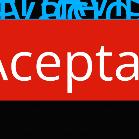
de
ivaci
5 errores que como agente de seguros debes evitar
¿Tu seguro de hogar cubre accidentes en reuniones
familiares?
Acepta
Cuidado de mascotas en fiestas decembrinas
#CuidandoDeTi
Accidentes
Agente
Agente Click
Agente de seguro
Agente de seguros
Agentes de Seguros
auto
Autos
beneficios
Burnout
carro
Click Seguros
colaboradores
consejos
convenciones
corporativo
Cáncer de mama
Dinero
Economía
Enfermedad
Gastos medicos
HDI
hogar
Jovenes
Líder
peliculas
premios
Prima
póliza
responsabilidad civil
robo
salud
Seguro
Seguro de auto
Seguro de gastos médicos