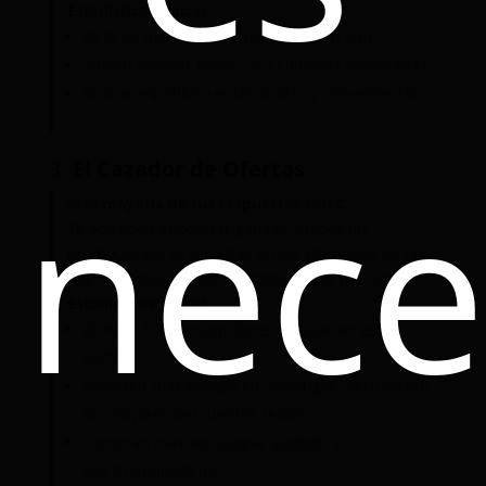
Estadísticas típicas:
25 % de los participantes se ubican aquí.
Suelen realizar entre 2 y 3 compras moderadas.
Buscan equilibrio entre ahorro y conveniencia.
nece
3.-
El Cazador de Ofertas
Si la mayoría de tus respuestas son C.
Te apasiona encontrar gangas. Sigues las
promociones, te registras en los sitios web de las
marcas y revisas constantemente los precios.
Estadísticas típicas:
20 % de los consumidores encajan en este
perfil.
Invierten más tiempo en investigar, pero logran
los mayores descuentos reales.
Compran más tecnología, gadgets y
electrodomésticos.