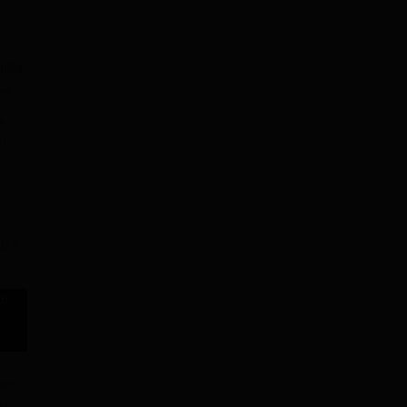
alba
sa.
e
el
tra
to
cer
do