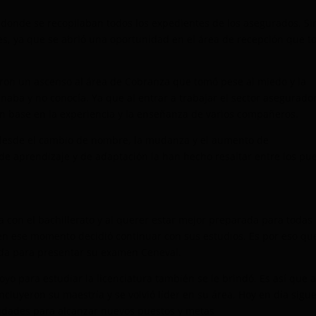
donde se recopilaban todos los expedientes de los asegurados. Si
es, ya que se abrió una oportunidad en el área de recepción que 
eron un ascenso al área de Cobranza que tomó pese al miedo y la
aba y no conocía. Ya que al entrar a trabajar el sector asegurado
 base en la experiencia y la enseñanza de varios compañeros.
a desde el cambio de nombre, la mudanza y el aumento de
de aprendizaje y de adaptación la han hecho resaltar entre los pu
 con el bachillerato y al querer estar mejor preparada para todas 
en ese momento decidió continuar con sus estudios. Es por eso qu
yuda para presentar su examen Ceneval.
oyo para estudiar la licenciatura también se le brindó. Es así que 
oncluyeron su maestría y se volvió líder en su área. Hoy en día sigu
idades para alcanzar nuevos puestos y metas