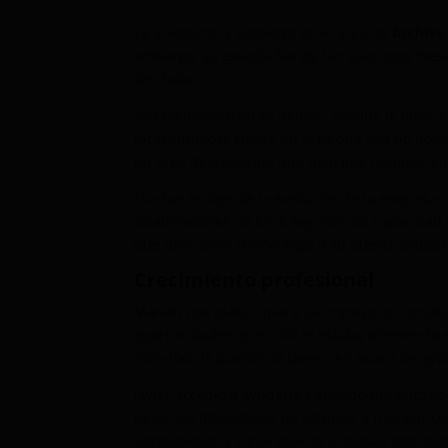
La aceptaron y comenzó en el área de
Archivo
embargo, su estadía fue de tan solo unos mes
sin dudar.
Su crecimiento no se detuvo, porque le ofreci
incertidumbre frente un área que ella no domin
un área desconocida que tuvo que dominar con
Ella fue testigo de la evolución de la empres
colaboradores de Click Seguros. Su capacidad 
que tuvo, pero ¿cómo llegó a su puesto actual?
Crecimiento profesional
Marlén nos platicó que a su ingreso no contaba
oportunidades que Click le estaba ofreciendo 
ella «tocó la puerta de Javier» en busca de a
Javier accedió a ayudarla y cuando necesitó ap
pesar las dificultades de estudiar y trabajar c
aprendiendo y sigue abierta a nuevas oportun