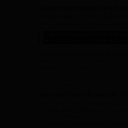
¿Qué características tiene Marl
Sin duda no todas las personas pueden autode
necesario para lograr sus metas y sus objetivos
No siempre lo tuve, pero ahora sí lo tengo, yo
meta era titularme, y dije, -Yo de aquí no sa
Ella sabe que son características que la madur
directamente de cómo te quieres en un fututo.
conseguir muchas cosas.
Otra cosa que contribuye a su éxito es su gust
Mar tienen claro que tener conexiones sustanci
¿Cómo se siente después de 17 
Mar se siente feliz y satisfecha con su traba
disfruta del trato con la gente interna y exte
personal el solucionar y ayudar a la gente. Po
este tiempo en medio de nostalgia recuerda to