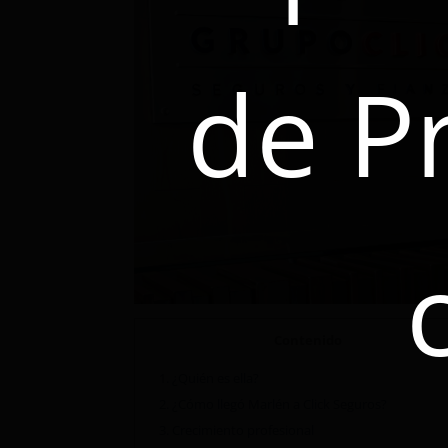
de P
Contenido
1.
¿Quién es ella?
2.
¿Cómo llegó Marlén a Click Seguros?
3.
Crecimiento profesional