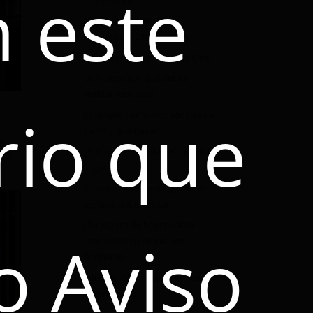
 este
¿Cómo ganarme una
Convención Click Seguros?
5 razones para ser agente Click
Guía de pagos que debes
realizar este 2026
ario que
Sarampión en niños: señales de
alerta y qué hacer
y
¿Por qué ver el Kick Off de Click
 17
Seguros?
5 errores que como agente de
seguros debes evitar
¿Tu seguro de hogar cubre
o Aviso
accidentes en reuniones
familiares?
Cuidado de mascotas en fiestas
decembrinas