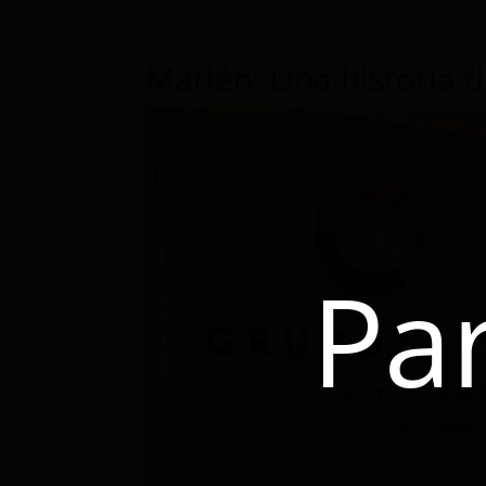
Marlén: Una historia d
Pa