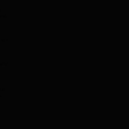
n
tomó
r era
estos
las
e
a
e