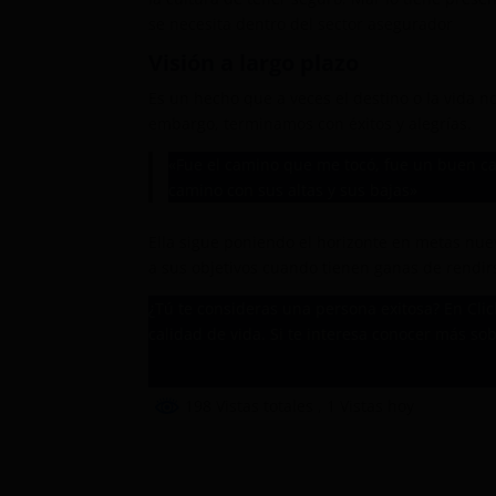
se necesita dentro del sector asegurador
Visión a largo plazo
Es un hecho que a veces el destino o la vida 
embargo, terminamos con éxitos y alegrías.
«Fue el camino que me tocó, fue un buen ca
camino con sus altas y sus bajas»
Ella sigue poniendo el horizonte en metas nuev
a sus objetivos cuando tienen ganas de rendir
¿Tú te consideras una persona exitosa? En Cli
calidad de vida. Si te interesa conocer más sob
Furia: 15 años con Grupo Click
198 Vistas totales
, 1 Vistas hoy