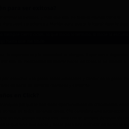
én para ser exitosa?
nominarse exitosas, y más que eso, no todo el mundo tiene lo
. Pero ¿qué caracteriza a Marlén para que sí lo logre? Aquí te digo
 siempre cierro ciclos, lo que inicio lo termino, si inicie la escuela
lgo hasta que me titule-
ez, la experiencia y la necesidad te otorgan. Y que van a depender
 Por eso, su mentalidad de querer hacer las cosas la ha llevado a
o por escuchar a la gente, tener amistades y confiar en la gente. P
ales es parte de sentirse realizada y contenta
años en Click?
jo, tranquila porque le han dado oportunidades de crecimiento. Ade
rna porque de todos aprende cosas. Ella considera una satisfacción
r eso en sus planes no esta irse, sino crecer, porque después de to
do lo que tuvo que hacer y pasar para hoy disfrutar de sentirse ex