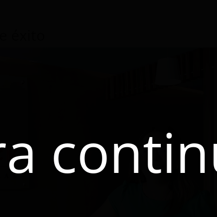
e éxito
ra contin