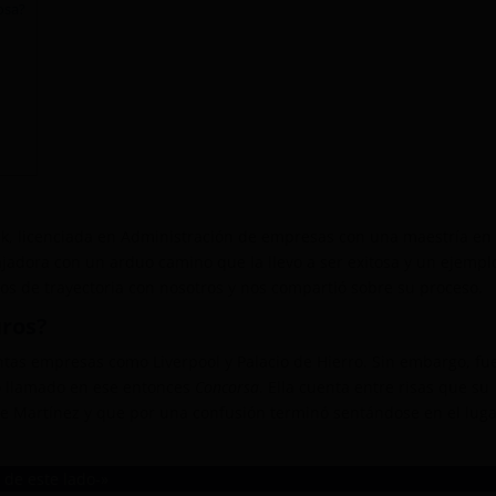
osa?
ck, licenciada en Administración de empresas con una maestría en
ajadora con un arduo camino que la llevo a ser exitosa y un ejempl
ños de trayectoria con nosotros y nos compartió sobre su proceso.
uros?
ntas empresas como Liverpool y Palacio de Hierro. Sin embargo, fu
o llamado en ese entonces
Concorsa
. Ella cuenta entre risas que su
one Martínez y que por una confusión terminó sentándose en el lug
 de este lado-»