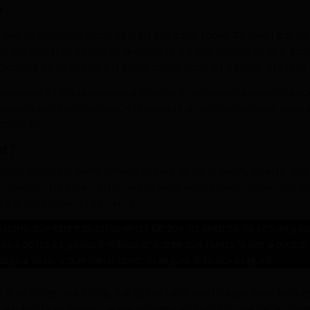
?
ue ha solicitado ayuda se le ha brindado apoyo. También por los
migos cercanos dentro de la empresa. En una ocasión su jefa, Ros
 deberes de su puesto y le dio la oportunidad de trabajar desde ca
personas y jefes dispuestos a enseñarle. Agradece la paciencia qu
 aprendizaje sobre seguros y recuerda con cariño a quienes como 
creciendo
or?
ras no toda la gente tiene la cultura de los segurosy es algo muy
 finanzas, compran un coche y el pasa algo sin seguro atentan con
r y te saldrá mucho más caro
igatorio que estemos conscientes de que los seguros no son un gas
 una póliza de gastos médicos uno cree que nunca lo van a ocupar
 llega a pasar y que mejor tener tu seguro médico» aseguró
si no tienes una póliza, por eso se tiene que trabajar para fortale
ente y aporta su granito de arena cumpliendo con lo que debe cuan