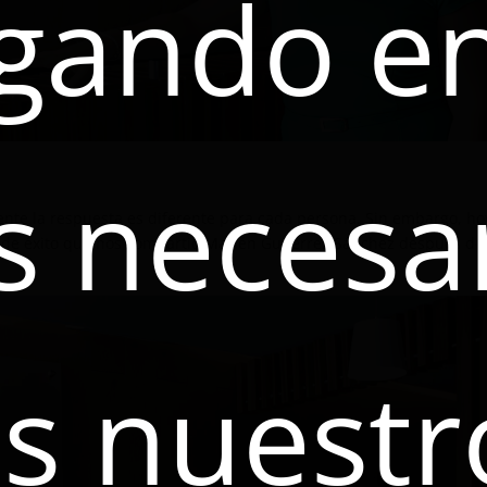
gando en
es neces
ente la respuesta es diferente para cada persona. Sin embargo, ho
a de éxito que nos compartió Marlén Gutiérrez Sánchez después de
s nuestr