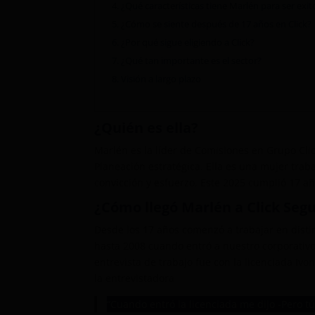
4.
¿Qué características tiene Marlén para ser exit
5.
¿Cómo se siente después de 17 años en Click?
6.
¿Por qué sigue eligiendo a Click?
7.
¿Qué tan importante es el sector?
8.
Visión a largo plazo
¿Quién es ella?
Marlén es la líder de Comisiones en Grupo Cli
Planeación estratégica. Ella es una mujer trab
convicción y esfuerzo. Este 2025 cumplió 17 a
¿Cómo llegó Marlén a Click Seg
Desde los 17 años comenzó a trabajar en disti
hasta 2008 cuando entró a nuestro corporativ
entrevista de trabajo fue con la licenciada Iv
la entrevistadora
“Cuando entró la licenciada me dijo -Pero tú