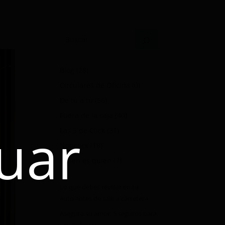
Blog
(28)
Circulares de Oficina
(0)
De tú a tú
(56)
Fuera de la caja
(40)
uar
Las 5 de Click
(31)
Noticlick
(18)
Quien es quien
(7)
Lo que debes revisar en tu
auto antes de salir a carretera
Asegura su amor: 5 seguros para
San Valentín