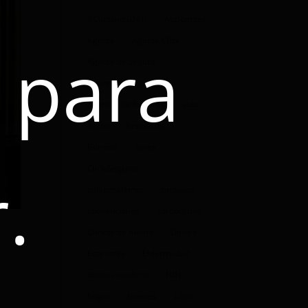
#CuidandoDeTi
Accidentes
Agente
Agente Click
 para
Agente de seguro
Agente de seguros
Agentes de Seguros
auto
Autos
beneficios
Burnout
carro
Click Seguros
.
colaboradores
consejos
convenciones
corporativo
Cáncer de mama
Dinero
Economía
Enfermedad
Gastos medicos
HDI
hogar
Jovenes
Líder