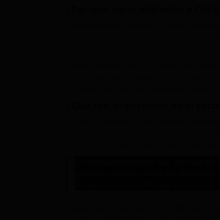
¿Por qué sigue eligiendo a Click
Ha permanecido con nosotros porque siempre q
gestos bonitos que han tenido compañeros y a
la vio muy presionada entre sus estudios y los
Además, desde el día uno convive con buenas 
tuvieron los que la rodearon en su proceso de
licenciado Rubinstein la impulsaron a seguir 
¿Qué tan importante es el sect
hoy en día aunque hay mas brokers y asegurado
importante, porque atentan contra sus propias
su propias finanzas porque lo tienes que paga
«Yo creo que sí debe ser algo, más que obl
sino una inversión, porque por ejemplo con
porque no se van a enfermar y no es así, sí
Y cabe resaltar que saldría más caro atenderse 
la cultura de tener seguro. Mar lo tiene pres