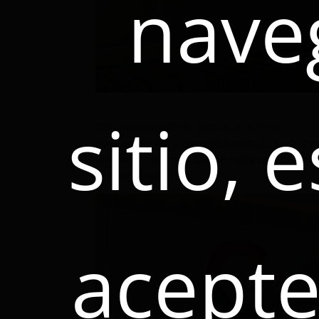
nave
sitio, 
Tiempo estimado de lectura:
4
minutos
¿Qué es el éxito o cómo se consigue? Seguram
tenemos la oportunidad de conocer la histori
años en Grupo Click.
acepte